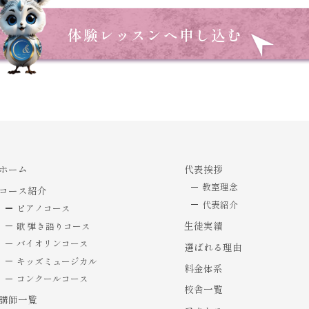
体験レッスンへ申し込む
ホーム
代表挨拶
教室理念
コース紹介
代表紹介
ピアノコース
生徒実績
歌 弾き語りコース
バイオリンコース
選ばれる理由
キッズミュージカル
料金体系
コンクールコース
校舎一覧
講師一覧