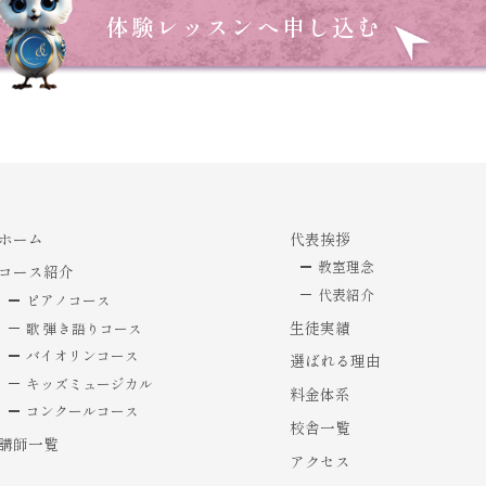
体験レッスンへ申し込む
ホーム
代表挨拶
教室理念
コース紹介
代表紹介
ピアノコース
生徒実績
歌 弾き語りコース
バイオリンコース
選ばれる理由
キッズミュージカル
料金体系
コンクールコース
校舎一覧
講師一覧
アクセス