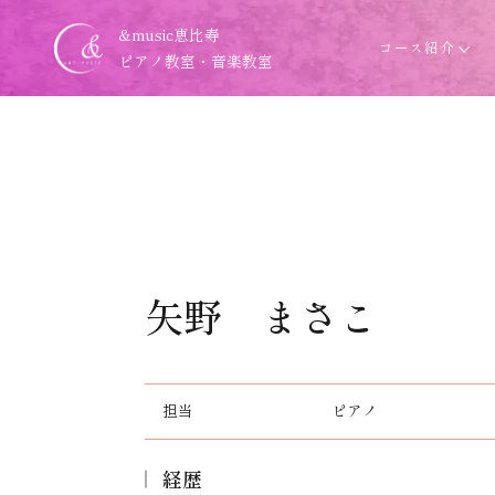
&music恵比寿
コース紹介
ピアノ教室・音楽教室
矢野 まさこ
担当
ピアノ
経歴