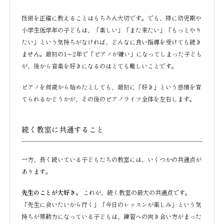
技術を正確に教えることはもちろん大切です。でも、特に幼児期や
小学生低学年の子どもは、「楽しい」「また来たい」「もっとやり
たい」という気持ちがなければ、どんなに良い指導を受けても続き
ません。最初の1〜2年で「ピアノが嫌い」になってしまった子ども
が、後から音楽を好きになるのはとても難しいことです。
ピアノを何歳から始めたとしても、最初に「好き」という感情を育
てられるかどうかが、その後のピアノライフ全体を左右します。
続く教室に共通すること
一方、長く続いている子どもたちの教室には、いくつかの共通点が
あります。
先生のことが大好き。
これが、続く教室の最大の共通点です。
「先生に会いたいから行く」「今日のレッスンが楽しみ」という気
持ちが原動力になっている子どもは、練習への向き合い方がまった