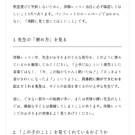
教室選びで失敗しないために、体験レッスン当日に必ず確認してほ
しいことが5つあります。パンフレットやホームページではわから
ない、「実際に見て感じてほしいこと」です。
1. 先生の「褒め方」を見る
体験レッスン中、先生がお子さまのどんな部分を、どのように褒め
ているかを観察してみてください。「上手だね」という漠然とした
言葉ではなく、「今、この指がちゃんと動いたね！」「さっきより
音がきれいになったよ！」というように、
具体的に何ができたかを
伝えてくれる先生
は、子どもの自信を育てるのが上手な先生です。
逆に、できない部分への指摘が多い、または表情が硬い先生のもと
では、繊細な子どもは萎縮してしまうことがあります。体験レッス
ンでのお子さまの表情をよく見てあげてください。
2. 「この子のこと」を見てくれているかどうか