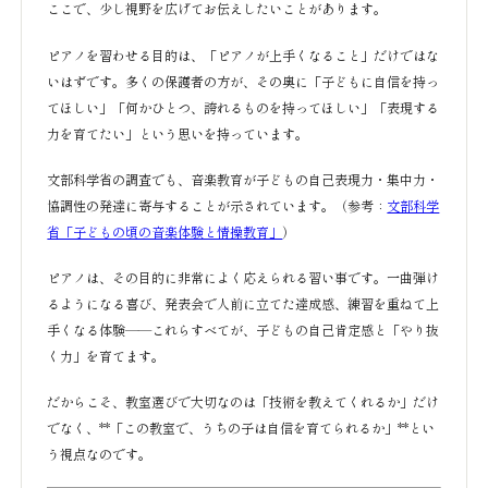
ここで、少し視野を広げてお伝えしたいことがあります。
ピアノを習わせる目的は、「ピアノが上手くなること」だけではな
いはずです。多くの保護者の方が、その奥に「子どもに自信を持っ
てほしい」「何かひとつ、誇れるものを持ってほしい」「表現する
力を育てたい」という思いを持っています。
文部科学省の調査でも、音楽教育が子どもの自己表現力・集中力・
協調性の発達に寄与することが示されています。（参考：
文部科学
省「子どもの頃の音楽体験と情操教育」
）
ピアノは、その目的に非常によく応えられる習い事です。一曲弾け
るようになる喜び、発表会で人前に立てた達成感、練習を重ねて上
手くなる体験——これらすべてが、子どもの自己肯定感と「やり抜
く力」を育てます。
だからこそ、教室選びで大切なのは「技術を教えてくれるか」だけ
でなく、**「この教室で、うちの子は自信を育てられるか」**とい
う視点なのです。