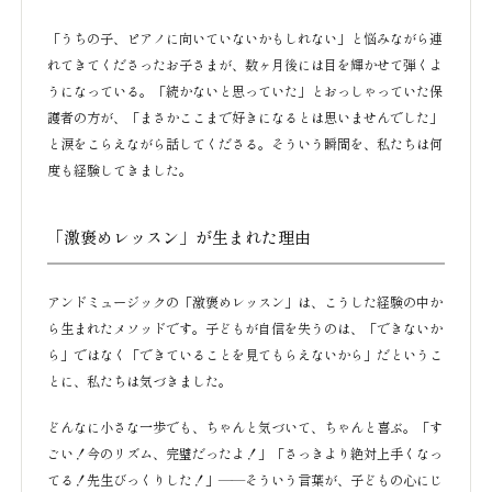
「うちの子、ピアノに向いていないかもしれない」と悩みながら連
れてきてくださったお子さまが、数ヶ月後には目を輝かせて弾くよ
うになっている。「続かないと思っていた」とおっしゃっていた保
護者の方が、「まさかここまで好きになるとは思いませんでした」
と涙をこらえながら話してくださる。そういう瞬間を、私たちは何
度も経験してきました。
「激褒めレッスン」が生まれた理由
アンドミュージックの「激褒めレッスン」は、こうした経験の中か
ら生まれたメソッドです。子どもが自信を失うのは、「できないか
ら」ではなく「できていることを見てもらえないから」だというこ
とに、私たちは気づきました。
どんなに小さな一歩でも、ちゃんと気づいて、ちゃんと喜ぶ。「す
ごい！今のリズム、完璧だったよ！」「さっきより絶対上手くなっ
てる！先生びっくりした！」——そういう言葉が、子どもの心にじ