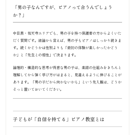
「男の子なんですが、ピアノって合うんでしょう
か？」
中目黒・祐天寺エリアでも、男の子を持つ保護者の方からよくいた
だく質問です。結論から言えば、男の子もピアノはしっかり続きま
す。続くかどうかは性別よりも「最初の体験が楽しかったかどう
か」と「先生との相性」で決まります。
論理的・構造的な思考が得意な男の子は、楽譜の仕組みをきちんと
理解してから弾く学び方がはまると、見違えるように伸びることが
あります。「男の子だから向かないかも」という先入観は、どうか
そっと置いておいてください。
子どもが「自信を持てる」ピアノ教室とは