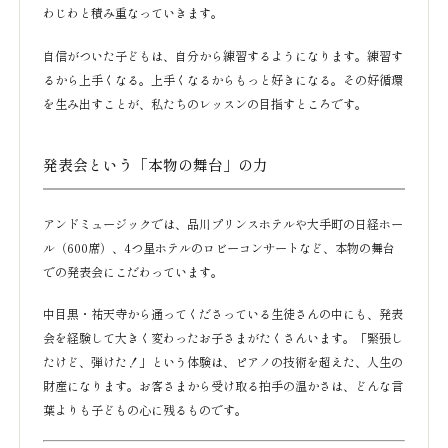
わじわと積み重なっていきます。
自信がついた子どもは、自分から練習するようになります。練習す
るから上手くなる。上手くなるからもっと好きになる。その好循環
を生み出すことが、私たちのレッスンの目指すところです。
発表会という「本物の舞台」の力
アンドミュージックでは、品川プリンスホテルや大手町の日経ホー
ル（600席）、4つ星ホテルのロビーコンサートなど、本物の舞台
での発表会にこだわっています。
中目黒・祐天寺から通ってくださっている生徒さんの中にも、発表
会を経験して大きく変わったお子さまがたくさんいます。「緊張し
たけど、弾けた！」という体験は、ピアノの技術を超えた、人生の
財産になります。お客さまから受け取る拍手の温かさは、どんな言
葉よりも子どもの心に残るものです。