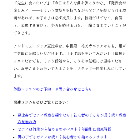
「先生に会いたい！」「今日はどんな曲を弾こうかな」「発表会が
楽しみ！」——そういう気持ちを持ちながらピアノを続けられる環
境があれば、お子さまは必ず成長します。技術だけでなく、自信
と、表現する喜びと、努力を続ける力を、一緒に育てていくことが
できます。
アンドミュージック恵比寿は、中目黒・祐天寺エリアからも、電車
で気軽にお越しいただけます。「まず話を聞いてみたい」「体験レ
ッスンだけでも」という段階から、どうぞお気軽にご連絡くださ
い。お子さまとお会いできることを、スタッフ一同楽しみにしてい
ます。
体験レッスンのご予約・お問い合わせはこちら
関連コラムもぜひご覧ください：
恵比寿でピアノ教室を探すなら｜初心者の子どもが長く続く教室
の見極め方
ピアノは何歳から始めるのがベスト？年齢別に徹底解説
男の子でもピアノは続く？初心者から始めるメリット