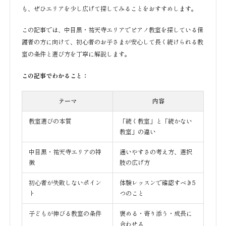
も、ぜひエリアを少し広げて探してみることをおすすめします。
この記事では、中目黒・祐天寺エリアでピアノ教室を探している保
護者の方に向けて、初心者のお子さまが安心して長く続けられる教
室の条件と選び方を丁寧に解説します。
この記事でわかること：
テーマ
内容
教室選びの本質
「続く教室」と「続かない
教室」の違い
中目黒・祐天寺エリアの特
通いやすさの考え方、選択
徴
肢の広げ方
初心者が失敗しないポイン
体験レッスンで確認すべき5
ト
つのこと
子どもが伸びる教室の条件
褒める・寄り添う・成長に
合わせる