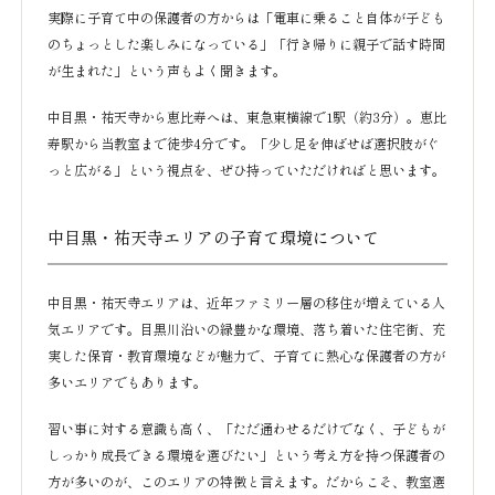
実際に子育て中の保護者の方からは「電車に乗ること自体が子ども
のちょっとした楽しみになっている」「行き帰りに親子で話す時間
が生まれた」という声もよく聞きます。
中目黒・祐天寺から恵比寿へは、東急東横線で1駅（約3分）。恵比
寿駅から当教室まで徒歩4分です。「少し足を伸ばせば選択肢がぐ
っと広がる」という視点を、ぜひ持っていただければと思います。
中目黒・祐天寺エリアの子育て環境について
中目黒・祐天寺エリアは、近年ファミリー層の移住が増えている人
気エリアです。目黒川沿いの緑豊かな環境、落ち着いた住宅街、充
実した保育・教育環境などが魅力で、子育てに熱心な保護者の方が
多いエリアでもあります。
習い事に対する意識も高く、「ただ通わせるだけでなく、子どもが
しっかり成長できる環境を選びたい」という考え方を持つ保護者の
方が多いのが、このエリアの特徴と言えます。だからこそ、教室選