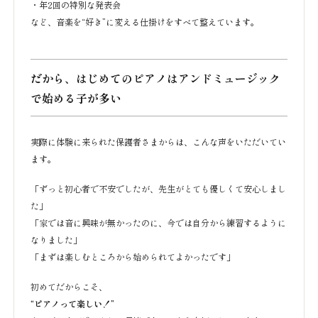
・年2回の特別な発表会
など、音楽を“好き”に変える仕掛けをすべて整えています。
だから、はじめてのピアノはアンドミュージック
で始める子が多い
実際に体験に来られた保護者さまからは、こんな声をいただいてい
ます。
「ずっと初心者で不安でしたが、先生がとても優しくて安心しまし
た」
「家では音に興味が無かったのに、今では自分から練習するように
なりました」
「まずは楽しむところから始められてよかったです」
初めてだからこそ、
“ピアノって楽しい！”