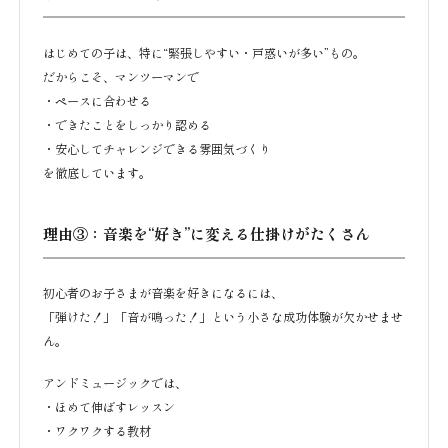
はじめての子は、特に“緊張しやすい・戸惑いが多い”もの。
だからこそ、マンツーマンで
・ペースに合わせる
・できたことをしっかり認める
・安心してチャレンジできる雰囲気づくり
を徹底しています。
理由③：音楽を“好き”に変える仕掛けがたくさん
初心者のお子さまが音楽を好きになるには、
「弾けた！」「音が鳴った！」という小さな成功体験が欠かせませ
ん。
アンドミュージックでは、
・ほめて伸ばすレッスン
・ワクワクする教材