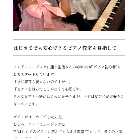
はじめてでも安心できるピアノ教室を目指して
アンドミュージックに通う生徒さんの
約90%が“ピアノ初心者”と
してスタート
しています。
「まだ音符も読めないのですが…」
「ピアノを触ったことがなくて心配です」
そんなお声と一緒にはじめたお子さまが、今では
ピアノが大好き
に
なっています。
ピアノがはじめてでも大丈夫。
むしろ、アンドミュージックは
**“はじめてのピアノに選んでもらえる教室”**として、多くのご家