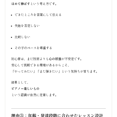
ほめて伸ばす
という考え方です。
できたところを言葉にして伝える
失敗を否定しない
比較しない
その子のペースを尊重する
初心者は、まだ技術よりも
心の状態
が不安定です。
安心して挑戦できる環境があるからこそ、
「やってみたい」「また弾きたい」という気持ちが育ちます。
結果として、
ピアノ＝楽しいもの
という認識が自然に定着します。
理由③：年齢・発達段階に合わせたレッスン設計